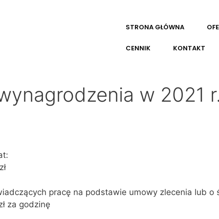
STRONA GŁÓWNA
OF
CENNIK
KONTAKT
wynagrodzenia w 2021 r
at:
zł
iadczących pracę na podstawie umowy zlecenia lub o ś
 zł za godzinę