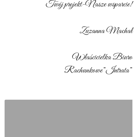
Twój projekt-Nasze wsparcie!
Zuzanna Machał
Właścicielka Biuro
Rachunkowe”Intrata”